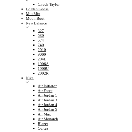
Chuck Taylor
Golden Goose
Miu Miu
Moon Boot
New Balance
327
530
574
740
2010
9060
204L
1906A
1906U
2002R
Nike
Air Initiator
Air Force
Air Jordan 1
Air Jordan 3
Air Jordan 4
Air Jordan 5
Air Max
Air Monarch
Blazer
Cortez