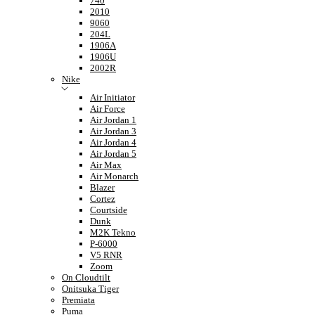
740
2010
9060
204L
1906A
1906U
2002R
Nike
Air Initiator
Air Force
Air Jordan 1
Air Jordan 3
Air Jordan 4
Air Jordan 5
Air Max
Air Monarch
Blazer
Cortez
Courtside
Dunk
M2K Tekno
P-6000
V5 RNR
Zoom
On Cloudtilt
Onitsuka Tiger
Premiata
Puma