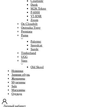
Courtside
Dunk
M2K Tekno
P-6000
V5 RNR
Zoom
On Cloudtilt
Onitsuka Tiger
Premiata
Puma
Palermo
Speedcat
Suede
Timberland
UGG
Vans
Old Skool
Новинки
Зимняя обувь
Женщины
Мужчины
Sale
Магазины
Одежда
Личный кабинет