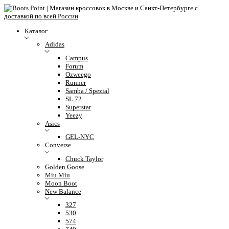
Каталог
Adidas
Campus
Forum
Ozweego
Runner
Samba / Spezial
SL 72
Superstar
Yeezy
Asics
GEL-NYC
Converse
Chuck Taylor
Golden Goose
Miu Miu
Moon Boot
New Balance
327
530
574