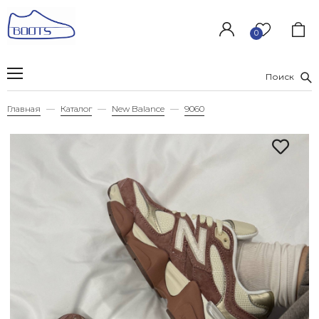
0
Поиск
Главная
Каталог
New Balance
9060