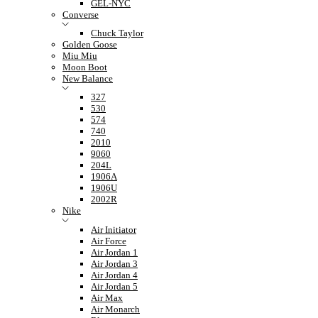
GEL-NYC
Converse
Chuck Taylor
Golden Goose
Miu Miu
Moon Boot
New Balance
327
530
574
740
2010
9060
204L
1906A
1906U
2002R
Nike
Air Initiator
Air Force
Air Jordan 1
Air Jordan 3
Air Jordan 4
Air Jordan 5
Air Max
Air Monarch