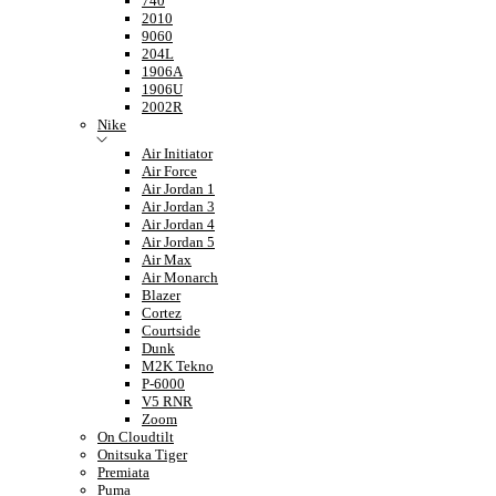
740
2010
9060
204L
1906A
1906U
2002R
Nike
Air Initiator
Air Force
Air Jordan 1
Air Jordan 3
Air Jordan 4
Air Jordan 5
Air Max
Air Monarch
Blazer
Cortez
Courtside
Dunk
M2K Tekno
P-6000
V5 RNR
Zoom
On Cloudtilt
Onitsuka Tiger
Premiata
Puma