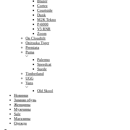
Blazer
Cortez
Courtside
Dunk
M2K Tekno
P-6000
V5 RNR
Zoom
On Cloudtilt
Onitsuka Tiger
Premiata
Puma
Palermo
Speedcat
Suede
Timberland
UGG
Vans
Old Skool
Новинки
Зимняя обувь
Женщины
Мужчины
Sale
Магазины
Одежда