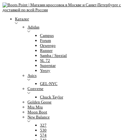
Каталог
Adidas
Campus
Forum
Ozweego
Runner
Samba / Spezial
SL 72
Superstar
Yeezy
Asics
GEL-NYC
Converse
Chuck Taylor
Golden Goose
Miu Miu
Moon Boot
New Balance
327
530
574