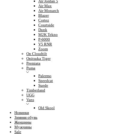
Air Jordan 5
Air Max
Air Monarch
Blazer
Cortez
Courtside
Dunk
M2K Tekno
P-6000
V5 RNR
Zoom
On Cloudtilt
Onitsuka Tiger
Premiata
Puma
Palermo
Speedcat
Suede
Timberland
UGG
Vans
Old Skool
Новинки
Зимняя обувь
Женщины
Мужчины
Sale