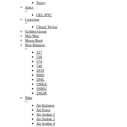
Yeezy
Asics
GEL-NYC
Converse
Chuck Taylor
Golden Goose
Miu Miu
Moon Boot
New Balance
327
530
574
740
2010
9060
204L
1906A
1906U
2002R
Nike
Air Initiator
Air Force
Air Jordan 1
Air Jordan 3
Air Jordan 4