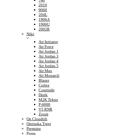
740
2010
9060
204L
1906A
1906U
2002R
Nike
Air Initiator
Air Force
Air Jordan 1
Air Jordan 3
Air Jordan 4
Air Jordan 5
Air Max
Air Monarch
Blazer
Cortez
Courtside
Dunk
M2K Tekno
P-6000
V5 RNR
Zoom
On Cloudtilt
Onitsuka Tiger
Premiata
Puma