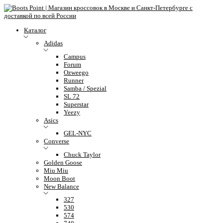
Каталог
Adidas
Campus
Forum
Ozweego
Runner
Samba / Spezial
SL 72
Superstar
Yeezy
Asics
GEL-NYC
Converse
Chuck Taylor
Golden Goose
Miu Miu
Moon Boot
New Balance
327
530
574