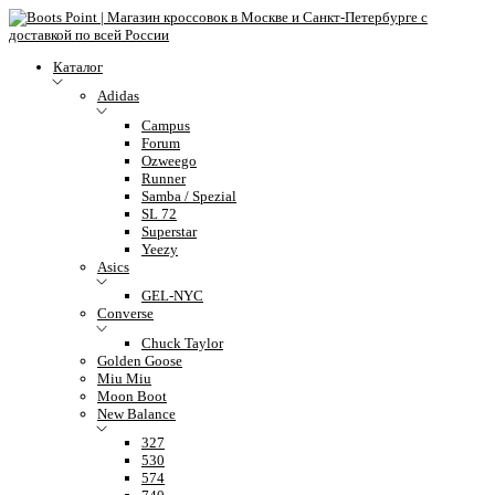
Каталог
Adidas
Campus
Forum
Ozweego
Runner
Samba / Spezial
SL 72
Superstar
Yeezy
Asics
GEL-NYC
Converse
Chuck Taylor
Golden Goose
Miu Miu
Moon Boot
New Balance
327
530
574