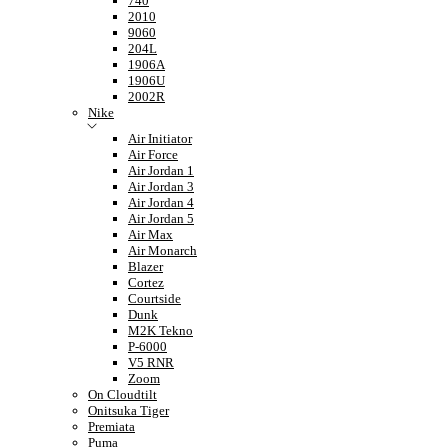
740
2010
9060
204L
1906A
1906U
2002R
Nike
Air Initiator
Air Force
Air Jordan 1
Air Jordan 3
Air Jordan 4
Air Jordan 5
Air Max
Air Monarch
Blazer
Cortez
Courtside
Dunk
M2K Tekno
P-6000
V5 RNR
Zoom
On Cloudtilt
Onitsuka Tiger
Premiata
Puma