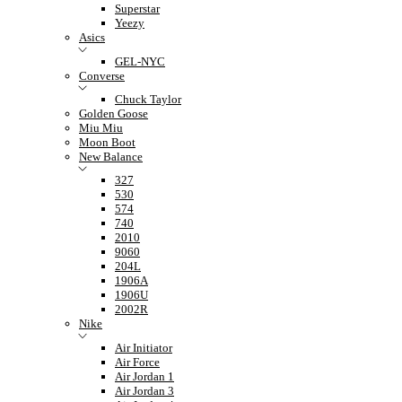
Superstar
Yeezy
Asics
GEL-NYC
Converse
Chuck Taylor
Golden Goose
Miu Miu
Moon Boot
New Balance
327
530
574
740
2010
9060
204L
1906A
1906U
2002R
Nike
Air Initiator
Air Force
Air Jordan 1
Air Jordan 3