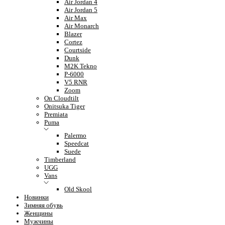
Air Jordan 4
Air Jordan 5
Air Max
Air Monarch
Blazer
Cortez
Courtside
Dunk
M2K Tekno
P-6000
V5 RNR
Zoom
On Cloudtilt
Onitsuka Tiger
Premiata
Puma
Palermo
Speedcat
Suede
Timberland
UGG
Vans
Old Skool
Новинки
Зимняя обувь
Женщины
Мужчины