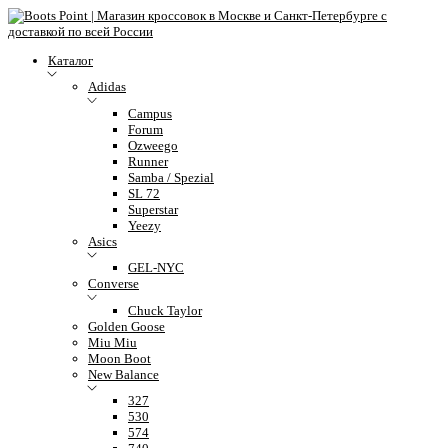
Каталог
Adidas
Campus
Forum
Ozweego
Runner
Samba / Spezial
SL 72
Superstar
Yeezy
Asics
GEL-NYC
Converse
Chuck Taylor
Golden Goose
Miu Miu
Moon Boot
New Balance
327
530
574