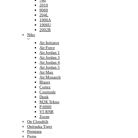
740
2010
9060
204L
1906A
1906U
2002R
Nike
Air Initiator
Air Force
Air Jordan 1
Air Jordan 3
Air Jordan 4
Air Jordan 5
Air Max
Air Monarch
Blazer
Cortez
Courtside
Dunk
M2K Tekno
P-6000
V5 RNR
Zoom
On Cloudtilt
Onitsuka Tiger
Premiata
Puma