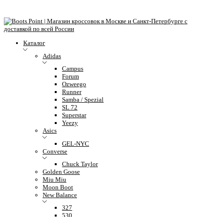
Каталог
Adidas
Campus
Forum
Ozweego
Runner
Samba / Spezial
SL 72
Superstar
Yeezy
Asics
GEL-NYC
Converse
Chuck Taylor
Golden Goose
Miu Miu
Moon Boot
New Balance
327
530