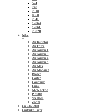
574
740
2010
9060
204L
1906A
1906U
2002R
Nike
Air Initiator
Air Force
Air Jordan 1
Air Jordan 3
Air Jordan 4
Air Jordan 5
Air Max
Air Monarch
Blazer
Cortez
Courtside
Dunk
M2K Tekno
P-6000
V5 RNR
Zoom
On Cloudtilt
Onitsuka Tiger