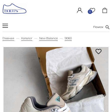
0
Поиск
Главная
Каталог
New Balance
9060