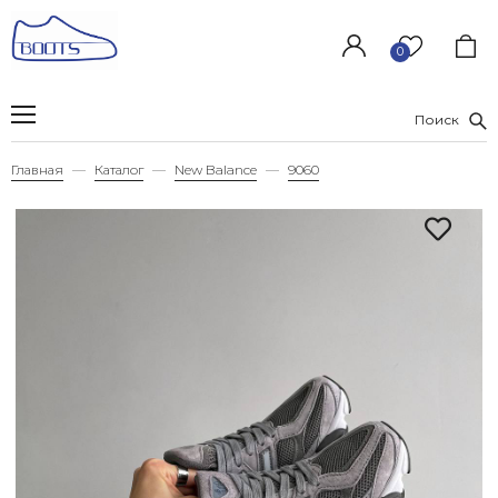
0
Поиск
Главная
Каталог
New Balance
9060