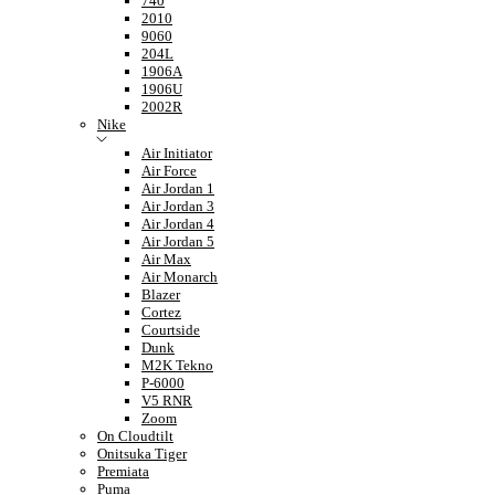
740
2010
9060
204L
1906A
1906U
2002R
Nike
Air Initiator
Air Force
Air Jordan 1
Air Jordan 3
Air Jordan 4
Air Jordan 5
Air Max
Air Monarch
Blazer
Cortez
Courtside
Dunk
M2K Tekno
P-6000
V5 RNR
Zoom
On Cloudtilt
Onitsuka Tiger
Premiata
Puma