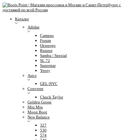
Каталог
Adidas
Campus
Forum
Ozweego
Runner
Samba / Spezial
SL 72
Superstar
Yeezy
Asics
GEL-NYC
Converse
Chuck Taylor
Golden Goose
Miu Miu
Moon Boot
New Balance
327
530
574