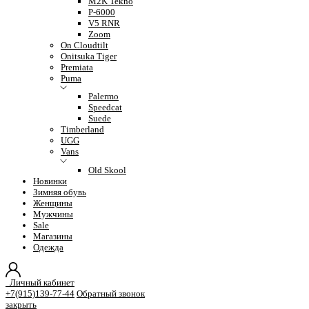
M2K Tekno
P-6000
V5 RNR
Zoom
On Cloudtilt
Onitsuka Tiger
Premiata
Puma
Palermo
Speedcat
Suede
Timberland
UGG
Vans
Old Skool
Новинки
Зимняя обувь
Женщины
Мужчины
Sale
Магазины
Одежда
Личный кабинет
+7(915)139-77-44
Обратный звонок
закрыть