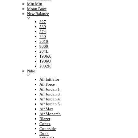
Miu Miu
Moon Boot
New Balance
327
530
574
740
2010
9060
204L
1906A
1906U
2002R
Nike
Air Initiator
Air Force
Air Jordan 1
Air Jordan 3
Air Jordan 4
Air Jordan 5
Air Max
Air Monarch
Blazer
Cortez
Courtside
Dunk