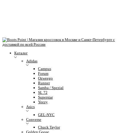
Каталог
Adidas
Campus
Forum
Ozweego
Runner
Samba / Spezial
SL 72
Superstar
Yeezy
Asics
GEL-NYC
Converse
Chuck Taylor
Golden Goose