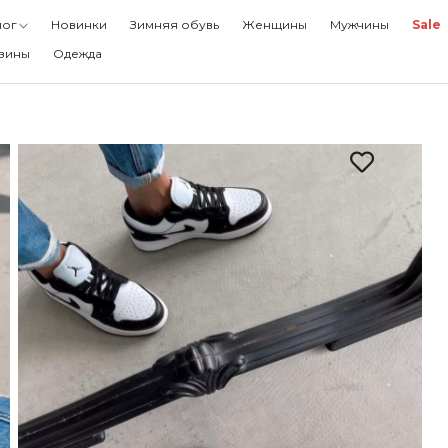
ужчины
лог
Новинки
Зимняя обувь
Женщины
Мужчины
Sale
ale
зины
Одежда
агазины
дежда
ный кабинет