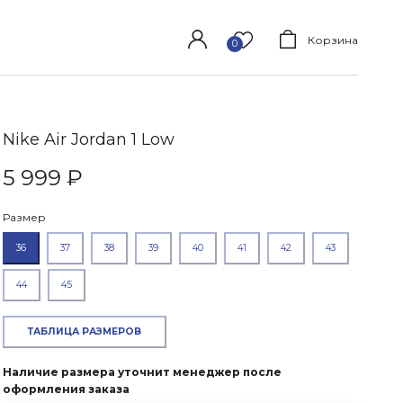
Корзина
0
Nike Air Jordan 1 Low
+7(915)139-77-44
Обратный звонок
5 999 ₽
Размер
36
37
38
39
40
41
42
43
44
45
ТАБЛИЦА РАЗМЕРОВ
Наличие размера уточнит менеджер после
оформления заказа