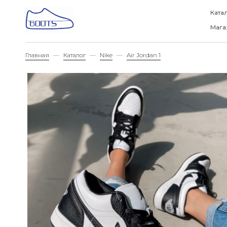
М
Ката
S
Мага
М
О
Главная
Каталог
Nike
Air Jordan 1
Лич